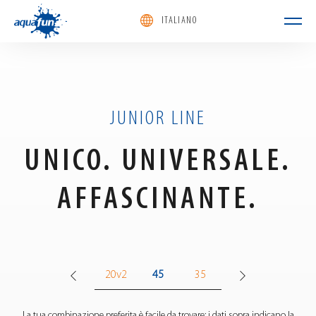
ITALIANO
aquafun
JUNIOR LINE
UNICO. UNIVERSALE.
AFFASCINANTE.
35
20v1
20v2
45
35
20v1
20v2
La tua combinazione preferita è facile da trovare: i dati sopra indicano la