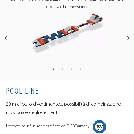
SCOPRI IL
capacità o la dimensione...
DIVERTIMENTO SU
YOUTUBE
YOUTUBE
POOL LINE
20 m di puro divertimento... possibilità di combinazione
individuale degli elementi.
I prodotti aquafun sono certificati dal TUV Germany.