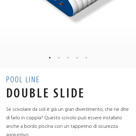
120
kg
PESO
12
80
60
×
×
cm
DIMENSIONI
0.5
m³
VOLUME
POOL LINE
DOUBLE SLIDE
Se scivolare da soli è già un gran divertimento, che ne dite
di farlo in coppia? Questo scivolo può essere installato
anche a bordo piscina con un tappetino di sicurezza
aggiuntivo.