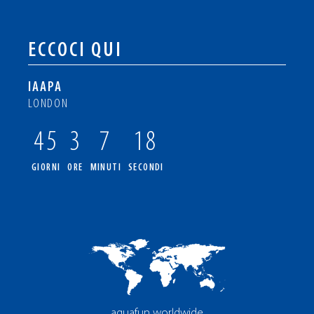
ECCOCI QUI
IAAPA
LONDON
45
3
7
18
GIORNI
ORE
MINUTI
SECONDI
aquafun worldwide