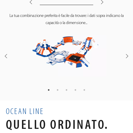
10
11
La tua combinazione preferita è facile da trovare: i dati sopra indicano la
capacità o la dimensione...
SCOPRI IL
DIVERTIMENTO SU
YOUTUBE
YOUTUBE
OCEAN LINE
QUELLO ORDINATO.