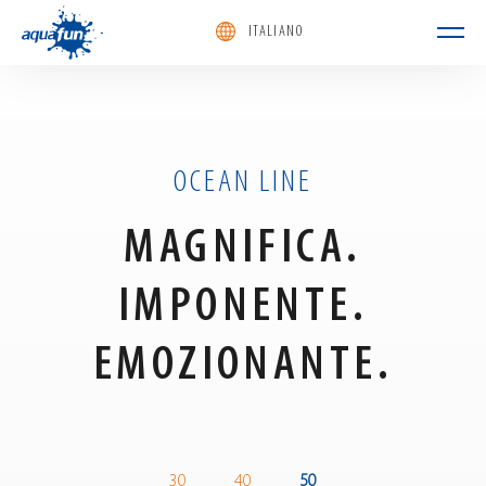
ITALIANO
aquafun
OCEAN LINE
MAGNIFICA.
IMPONENTE.
EMOZIONANTE.
and
Ocean's
Ocean's
30
40
50
55v1
55v2