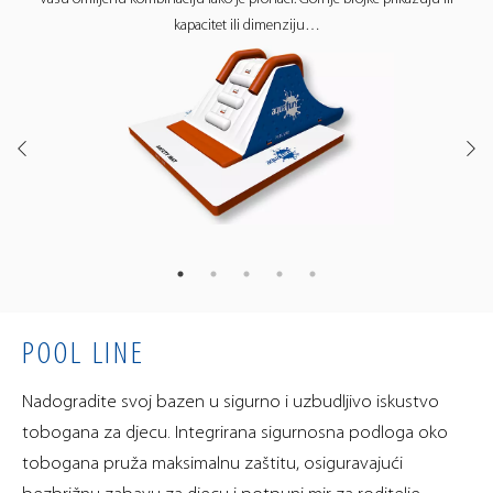
kapacitet ili dimenziju…
OTKRIJTE ZABAVU NA
YOUTUBE
YOUTUBE
POOL LINE
Nadogradite svoj bazen u sigurno i uzbudljivo iskustvo
tobogana za djecu. Integrirana sigurnosna podloga oko
tobogana pruža maksimalnu zaštitu, osiguravajući