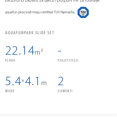
bezbrižnu zabavu za djecu i potpuni mir za roditelje.
aquafun proizvodi imaju certifikat TUV Njemačka.
AQUAFUNPARK SLIDE SET
22.14
-
m²
PLOHA
POSJETITELJI
5.4
4.1
2
×
m
MJERE
ELEMENTI