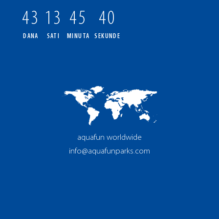
43
13
45
39
DANA
SATI
MINUTA
SEKUNDE
aquafun worldwide
info@aquafunparks.com