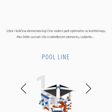
Izbor i količina elemenata koji čine vodeni park optimalno se kombiniraju.
Ako želite saznati više o određenom elementu, izaberite…
POOL LINE
1
1
1