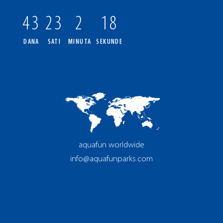
43
23
2
17
DANA
SATI
MINUTA
SEKUNDE
aquafun worldwide
info@aquafunparks.com