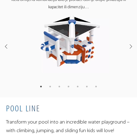
kapacitet ili dimenziju…
OTKRIJTE ZABAVU NA
YOUTUBE
YOUTUBE
POOL LINE
Transform your pool into an incredible water playground –
with climbing, jumping, and sliding fun kids will love!