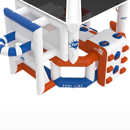
90
60
60
×
×
cm
MJERE
V