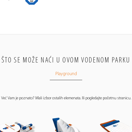
ŠTO SE MOŽE NAĆI U OVOM VODENOM PARKU
Playground
Već Vam je poznato? Mali izbor ostalih elemenata. Ili pogledajte početnu stranicu.
aquafun
aquafun
aquafun
aquafun
–
–
–
–