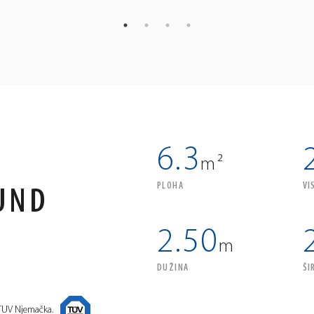
6.3
m²
PLOHA
VI
UND
2.50
m
DUŽINA
ŠI
 TUV Njemačka.