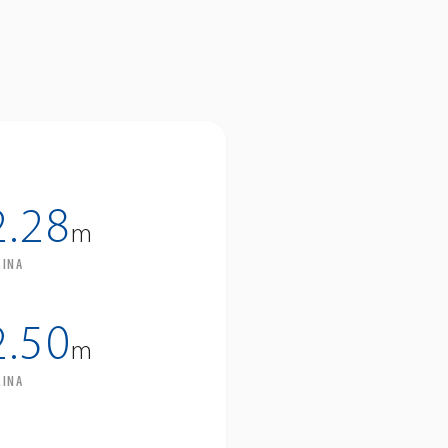
2.28
m
SINA
2.50
m
RINA