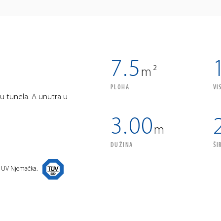
7.5
S
m²
PLOHA
VI
ju tunela. A unutra u
3.00
m
DUŽINA
ŠI
 TUV Njemačka.