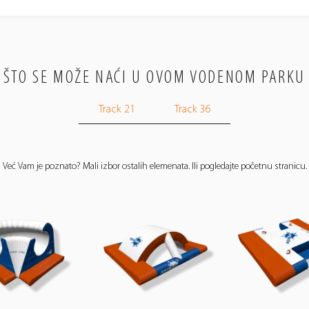
ŠTO SE MOŽE NAĆI U OVOM VODENOM PARKU
Track 21
Track 36
Već Vam je poznato? Mali izbor ostalih elemenata. Ili pogledajte početnu stranicu.
aquafun
aquafun
aquafun
aquafun
–
–
–
–
Twitter
Gettr
LinkedIn
Telegram