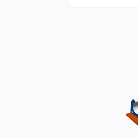
aquafun
aquafun
aquafun
aquafun
–
–
–
–
Facebook
Instagram
tiktok
YouTube