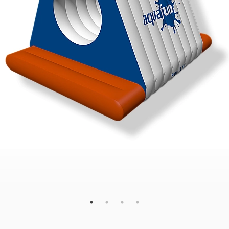
108
65
52
×
×
cm
MJERE
V