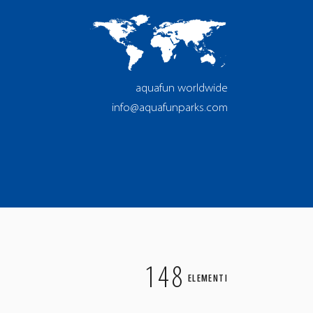
aquafun worldwide
info@aquafunparks.com
148
ELEMENTI