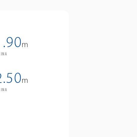
1.90
m
SINA
2.50
m
RINA