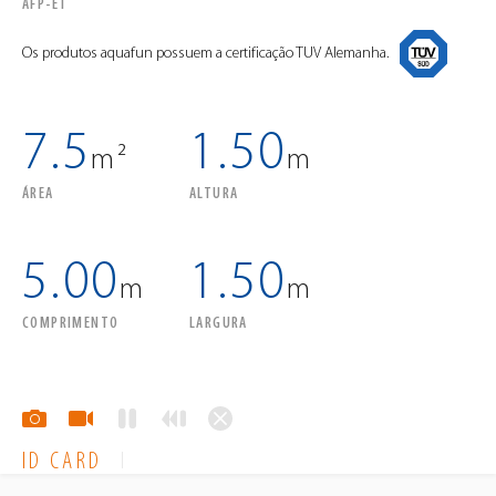
AFP-ET
Os produtos aquafun possuem a certificação TUV Alemanha.
7.5
1.50
m²
m
ÁREA
ALTURA
5.00
1.50
m
m
COMPRIMENTO
LARGURA
ID CARD