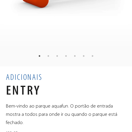
22
kg
PESO
80
40
40
×
×
cm
DIMENSÕES
0.13
m³
VOLUME
ADICIONAIS
ENTRY
Bem-vindo ao parque aquafun. O portão de entrada
mostra a todos para onde ir ou quando o parque está
fechado.