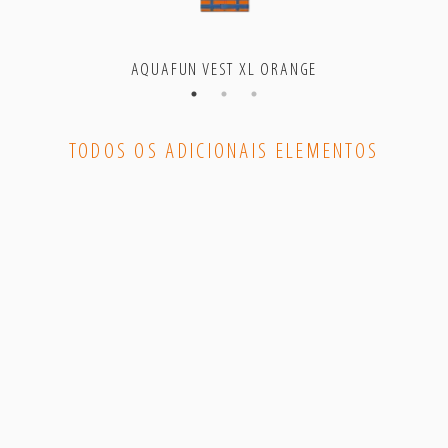
AQUAFUN VEST XL ORANGE
TODOS OS ADICIONAIS ELEMENTOS
aquafun
aquafun
aquafun
aquafun
aquafun
aquafun
aquafun
aquafun
–
–
–
–
–
–
–
–
Facebook
Instagram
Gettr
tiktok
LinkedIn
YouTube
Telegram
Twitter