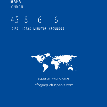
IAAPA
LONDON
45
8
6
5
DIAS
HORAS
MINUTOS
SEGUNDOS
aquafun worldwide
info@aquafunparks.com