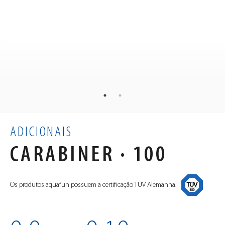
1.3
kg
PESO
×
×
cm
DIMENSÕES
0.01
m³
VOLUME
ADICIONAIS
CARABINER · 100
Os produtos aquafun possuem a certificação TUV Alemanha.