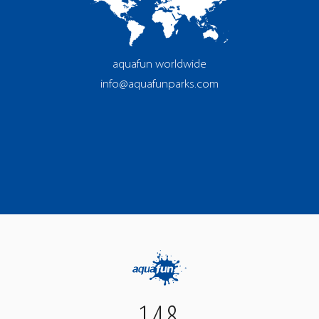
aquafun worldwide
info@aquafunparks.com
148