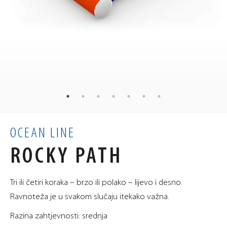
64
kg
TEŽINA
70
60
60
×
×
cm
MJERE
0.25
m³
VOLUMEN
OCEAN LINE
ROCKY PATH
Tri ili četiri koraka – brzo ili polako – lijevo i desno.
Ravnoteža je u svakom slučaju itekako važna.
Razina zahtjevnosti: srednja