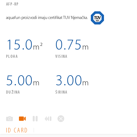
AFP-RP
aquafun proizvodi imaju certifikat TUV Njemačka.
15.0
0.75
m²
m
PLOHA
VISINA
5.00
3.00
m
m
DUŽINA
ŠIRINA
ID CARD