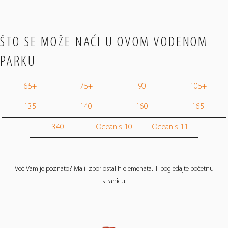
ŠTO SE MOŽE NAĆI U OVOM VODENOM
PARKU
65+
75+
90
105+
135
140
160
165
340
Ocean's 10
Ocean's 11
Već Vam je poznato? Mali izbor ostalih elemenata. Ili pogledajte početnu
stranicu.