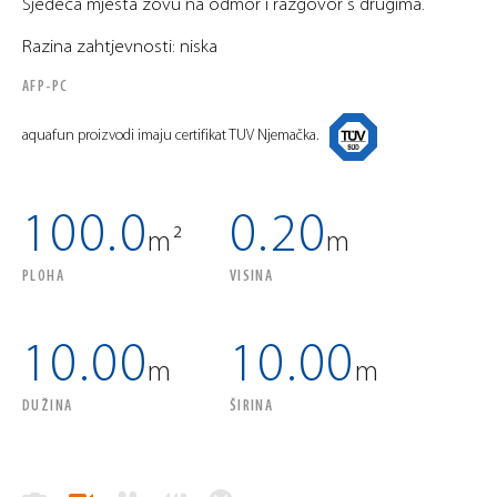
Sjedeća mjesta zovu na odmor i razgovor s drugima.
Razina zahtjevnosti: niska
AFP-PC
aquafun proizvodi imaju certifikat TUV Njemačka.
100.0
0.20
m²
m
PLOHA
VISINA
10.00
10.00
m
m
DUŽINA
ŠIRINA