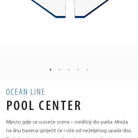
326
kg
TEŽINA
145
108
108
×
×
cm
MJERE
1.32
m³
VOLUMEN
OCEAN LINE
POOL CENTER
Mjesto gdje se susreće scena – središnji dio parka. Mreža
na dnu bazena spriječit će i više od neželjenog upada riba.