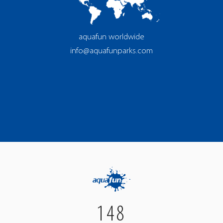
aquafun worldwide
info@aquafunparks.com
148