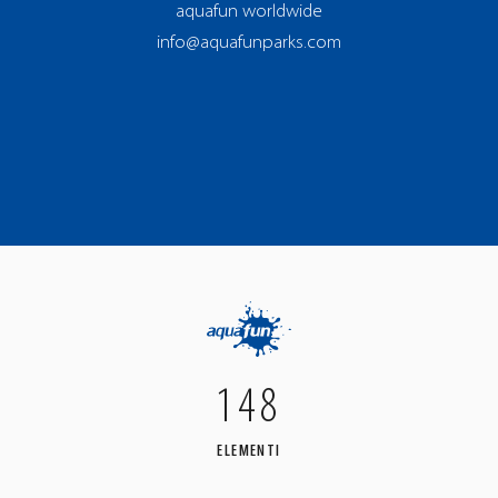
aquafun worldwide
info@aquafunparks.com
148
ELEMENTI