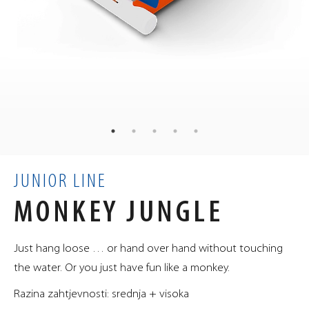
60
kg
TEŽINA
90
50
50
×
×
cm
MJERE
0.18
m³
VOLUMEN
JUNIOR LINE
MONKEY JUNGLE
Just hang loose … or hand over hand without touching
the water. Or you just have fun like a monkey.
Razina zahtjevnosti: srednja + visoka