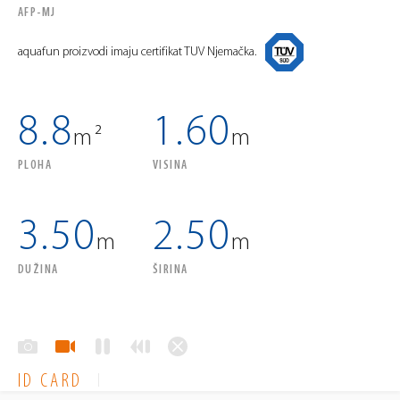
AFP-MJ
aquafun proizvodi imaju certifikat TUV Njemačka.
8.8
1.60
m²
m
PLOHA
VISINA
3.50
2.50
m
m
DUŽINA
ŠIRINA
ID CARD