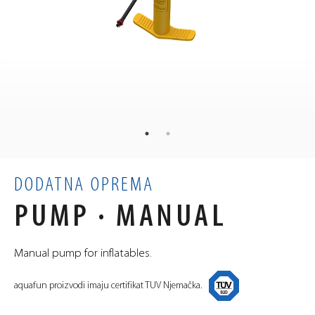
1
kg
TEŽINA
×
×
cm
MJERE
m³
VOLUMEN
DODATNA OPREMA
PUMP · MANUAL
Manual pump for inflatables.
aquafun proizvodi imaju certifikat TUV Njemačka.