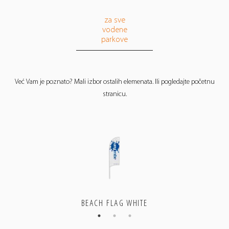
za sve
vodene
parkove
Već Vam je poznato? Mali izbor ostalih elemenata. Ili pogledajte početnu
stranicu.
BEACH FLAG WHITE