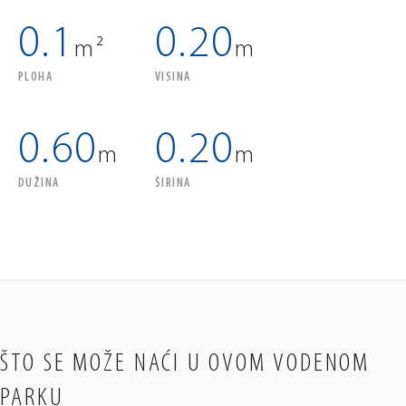
0.1
0.20
m²
m
PLOHA
VISINA
0.60
0.20
m
m
DUŽINA
ŠIRINA
ŠTO SE MOŽE NAĆI U OVOM VODENOM
PARKU