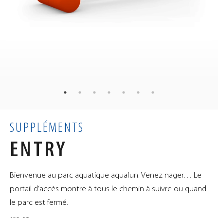
22
kg
POIDS
80
40
40
×
×
cm
DIMENSIONS
0.13
m³
VOLUME
SUPPLÉMENTS
ENTRY
Bienvenue au parc aquatique aquafun. Venez nager… Le
portail d’accès montre à tous le chemin à suivre ou quand
le parc est fermé.