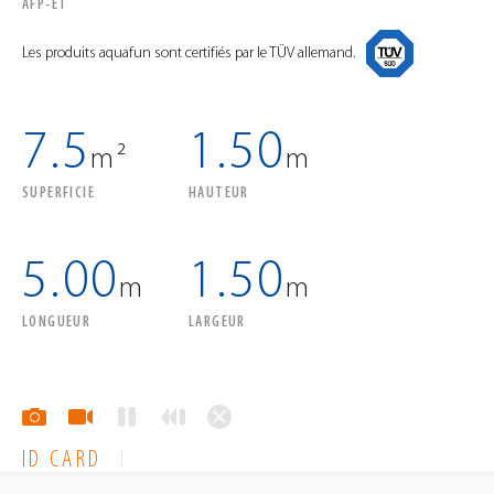
AFP-ET
Les produits aquafun sont certifiés par le TÜV allemand.
7.5
1.50
m²
m
SUPERFICIE
HAUTEUR
5.00
1.50
m
m
LONGUEUR
LARGEUR
ID CARD