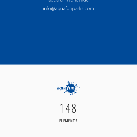
aquafun worldwide
info@aquafunparks.com
148
ÉLÉMENTS