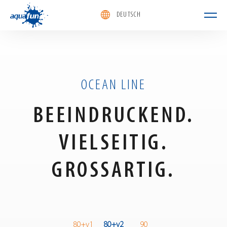
DEUTSCH
aquafun
OCEAN LINE
BEEINDRUCKEND.
VIELSEITIG.
GROSSARTIG.
75
75+
80+v1
80+v2
90
100
105+