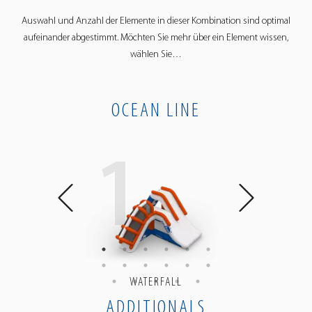
Auswahl und Anzahl der Elemente in dieser Kombination sind optimal
aufeinander abgestimmt. Möchten Sie mehr über ein Element wissen,
wählen Sie…
OCEAN LINE
6
1
1
ASY RAMP
WATERFALL
TRIPLE W
ADDITIONALS