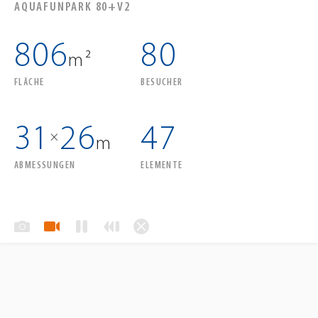
AQUAFUNPARK 80+V2
806
80
m²
FLÄCHE
BESUCHER
31
26
47
×
m
ABMESSUNGEN
ELEMENTE