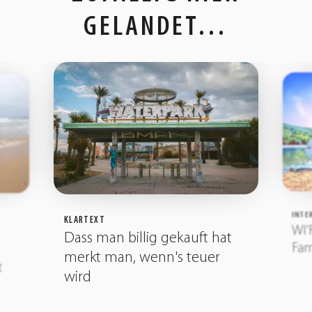
GELANDET…
INTE
KLARTEXT
WI'
Dass man billig gekauft hat
Fam
merkt man, wenn's teuer
t
wird