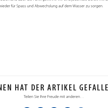
aquafun
aquafun
aquafun
aquafun
wieder für Spass und Abwechslung auf dem Wasser zu sorgen.
–
–
–
–
Twitter
Gettr
LinkedIn
Telegram
NEN HAT DER ARTIKEL GEFALL
Teilen Sie Ihre Freude mit anderen…