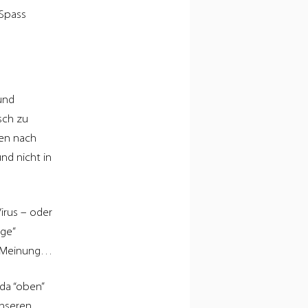
 Spass
und
sch zu
ben nach
nd nicht in
irus – oder
nge”
he Meinung…
 da “oben”
unseren