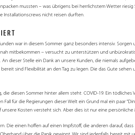
t anpacken mussten – was übrigens bei herrlichstem Wetter riesig
 Installationscrews nicht reisen durften.
IERT
Kunden war in diesem Sommer ganz besonders intensiv. Sorgen 
nah mitbekommen – versucht zu unterstützen und unbürokrati
g. An dieser Stelle ein Dank an unsere Kunden, die niemals aufge
reit sind Flexibilität an den Tag zu legen. Die das Gute sehen u
 die diesen Sommer hinter allem steht: COVID-19. Ein tödliches V
n Fall für die Regierungen dieser Welt ein Grund mal ein paar “Di
 unsere Kosten versteht sich. Aber dies ist nur eine persönlic
n. Die einen hoffen auf einen Impfstoff, die anderen darauf, dass
e Oberhand über die Panik gewinnt. Wir sind jedenfalls bereit mit 