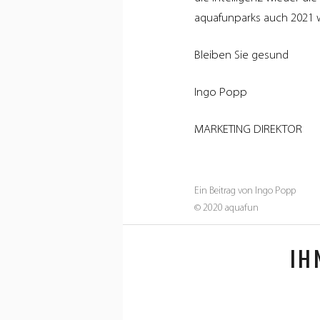
aquafun
aquafun
aquafun
aquafun
aquafunparks auch 2021 
–
–
–
–
Facebook
Instagram
tiktok
YouTube
Bleiben Sie gesund
Ingo Popp
MARKETING DIREKTOR
Ein Beitrag von Ingo Popp
© 2020 aquafun
IH