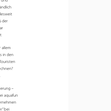
n und
ändlich
desweit
% der
ar
t.
 allem
is in den
Touristen
rechnen?
.
ierung –
bei aquafun
ternehmen
r” bei