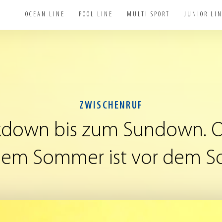
OCEAN LINE
POOL LINE
MULTI SPORT
JUNIOR LI
ZWISCHENRUF
kdown
bis
zum
Sundown.
O
dem
Sommer
ist
vor
dem
S