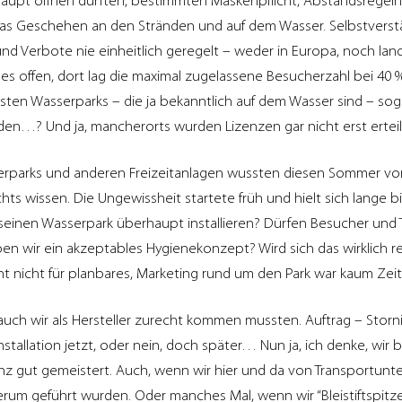
aupt öffnen durften, bestimmten Maskenpflicht, Abstandsregel
as Geschehen an den Stränden und auf dem Wasser. Selbstverst
d Verbote nie einheitlich geregelt – weder in Europa, noch lan
lles offen, dort lag die maximal zugelassene Besucherzahl bei 40 
ten Wasserparks – die ja bekanntlich auf dem Wasser sind – sog
rden…? Und ja, mancherorts wurden Lizenzen gar nicht erst erteil
erparks und anderen Freizeitanlagen wussten diesen Sommer vor
chts wissen. Die Ungewissheit startete früh und hielt sich lange b
seinen Wasserpark überhaupt installieren? Dürfen Besucher und 
 wir ein akzeptables Hygienekonzept? Wird sich das wirklich 
cht nicht für planbares, Marketing rund um den Park war kaum Zeit
 auch wir als Hersteller zurecht kommen mussten. Auftrag – Storn
stallation jetzt, oder nein, doch später… Nun ja, ich denke, wir 
nz gut gemeistert. Auch, wenn wir hier und da von Transportun
erum geführt wurden. Oder manches Mal, wenn wir “Bleistiftspitze