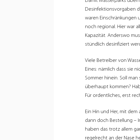
Damit Wasserparks überh
Desinfektionsvorgaben d
waren Einschränkungen un
noch regional. Hier war a
Kapazität. Anderswo muss
stündlich desinfiziert we
Viele Betreiber von Wass
Eines: nämlich dass sie ni
Sommer hinein. Soll man 
überhaupt kommen? Haben
Für ordentliches, erst re
Ein Hin und Her, mit dem
dann doch Bestellung – In
haben das trotz allem ga
regelrecht an der Nase h