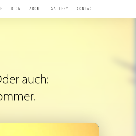
NE
BLOG
ABOUT
GALLERY
CONTACT
der
auch:
ommer.