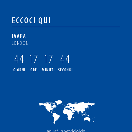
ECCOCI QUI
IAAPA
LONDON
44
17
17
43
GIORNI
ORE
MINUTI
SECONDI
aquafun worldwide