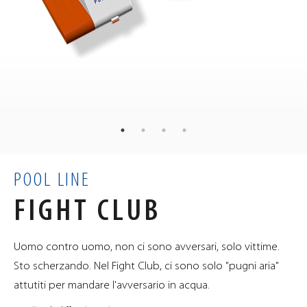
96
kg
PESO
110
85
55
×
×
cm
DIMENSIONI
0.51
m³
VOLUME
POOL LINE
FIGHT CLUB
Uomo contro uomo, non ci sono avversari, solo vittime.
Sto scherzando. Nel Fight Club, ci sono solo "pugni aria"
attutiti per mandare l'avversario in acqua.