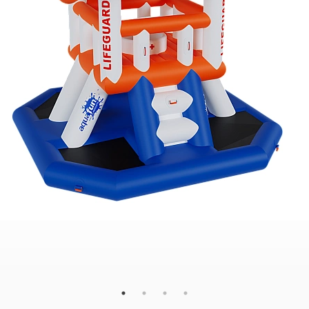
120
80
80
×
×
g
cm
DIMENSIONS
V