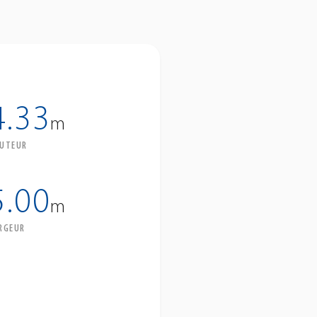
4.33
m
UTEUR
5.00
m
RGEUR