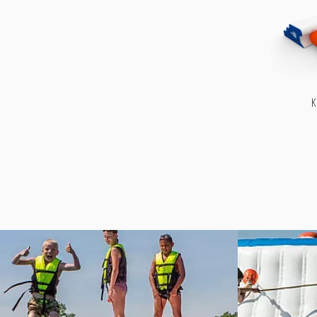
aquafun
aquafun
aquafun
aquafun
–
–
–
–
Facebook
Instagram
tiktok
YouTube
K