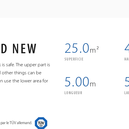
25.0
RD NEW
m²
SUPERFICIE
HA
k is safe. The upper part is
nd other things can be
5.00
an use the lower area for
m
LONGUEUR
LA
 par le TÜV allemand.