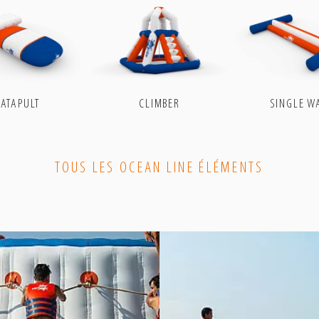
aquafun
aquafun
aquafun
aquafun
–
–
–
–
Twitter
Gettr
LinkedIn
Telegram
ATAPULT
CLIMBER
SINGLE W
TOUS LES OCEAN LINE ÉLÉMENTS