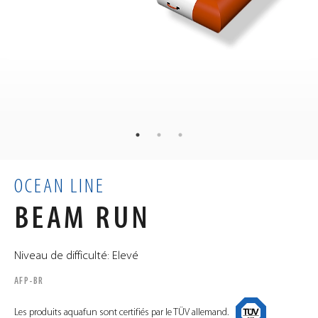
69
kg
POIDS
60
55
90
×
×
cm
DIMENSIONS
0.3
m³
VOLUME
OCEAN LINE
BEAM RUN
Niveau de difficulté: Elevé
AFP-BR
Les produits aquafun sont certifiés par le TÜV allemand.