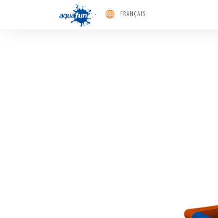
FRANÇAIS
aquafun