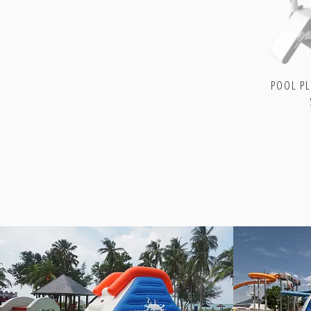
aquafun
aquafun
aquafun
aquafun
–
–
–
–
Facebook
Instagram
tiktok
YouTube
POOL P