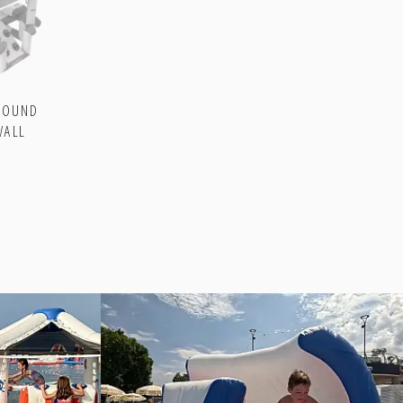
ROUND
WALL