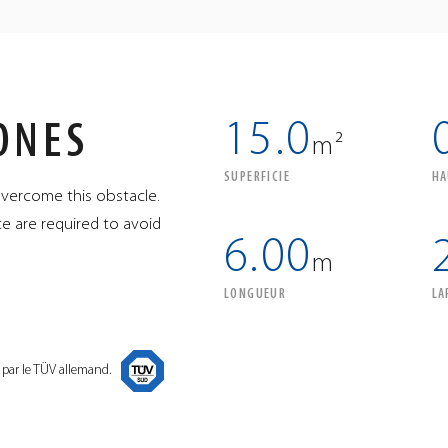
15.0
ONES
m²
SUPERFICIE
HA
overcome this obstacle.
e are required to avoid
6.00
m
LONGUEUR
LA
 par le TÜV allemand.