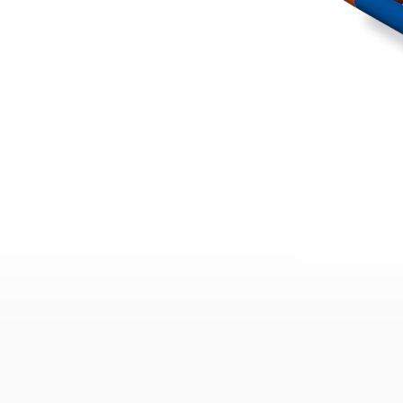
57
kg
POIDS