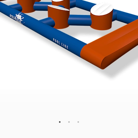
110
80
48
×
×
cm
DIMENSIONS
V