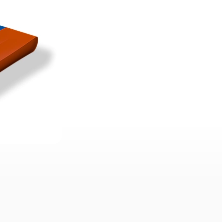
0.42
m³
OLUME