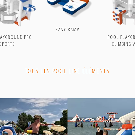
aquafun
aquafun
aquafun
aquafun
–
–
–
–
Twitter
Gettr
LinkedIn
Telegram
EASY RAMP
LAYGROUND PPG
POOL PLAYG
SPORTS
CLIMBING 
TOUS LES POOL LINE ÉLÉMENTS