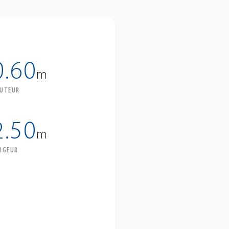
0.60
m
UTEUR
2.50
m
RGEUR