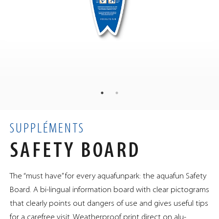
4.6
kg
POIDS
165
60
1
×
×
cm
DIMENSIONS
0.01
m³
VOLUME
SUPPLÉMENTS
SAFETY BOARD
The “must have” for every aquafunpark: the aquafun Safety
Board. A bi-lingual information board with clear pictograms
that clearly points out dangers of use and gives useful tips
for a carefree visit. Weatherproof print direct on alu-