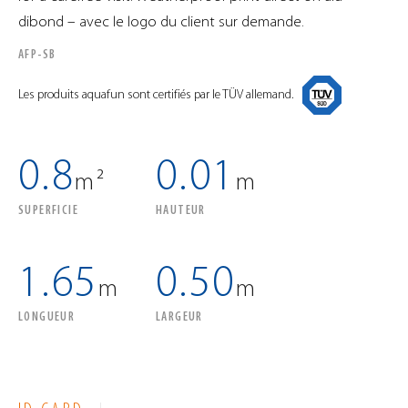
dibond – avec le logo du client sur demande.
AFP-SB
Les produits aquafun sont certifiés par le TÜV allemand.
0.8
0.01
m²
m
SUPERFICIE
HAUTEUR
1.65
0.50
m
m
LONGUEUR
LARGEUR