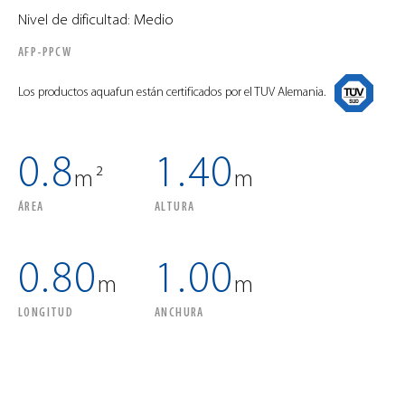
Nivel de dificultad: Medio
AFP-PPCW
Los productos aquafun están certificados por el TUV Alemania.
0.8
1.40
m²
m
ÁREA
ALTURA
0.80
1.00
m
m
LONGITUD
ANCHURA