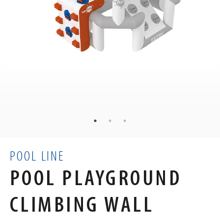
12
kg
PESO
60
50
34
×
×
cm
DIMENSIONES
0.1
m³
VOLUMEN
POOL LINE
POOL PLAYGROUND
CLIMBING WALL