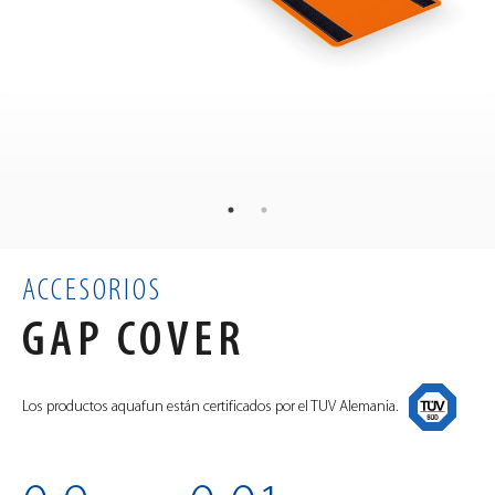
1.1
kg
PESO
60
40
3
×
×
cm
DIMENSIONES
0.01
m³
VOLUMEN
ACCESORIOS
GAP COVER
Los productos aquafun están certificados por el TUV Alemania.