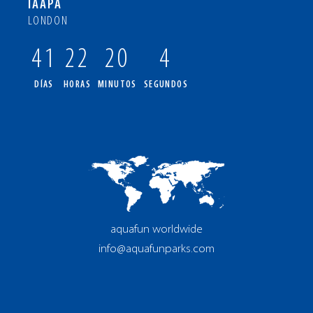
IAAPA
LONDON
41
22
20
3
DÍAS
HORAS
MINUTOS
SEGUNDOS
aquafun worldwide
info@aquafunparks.com