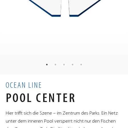
326
kg
GEWICHT
145
108
108
×
×
cm
ABMESSUNGEN
1.32
m³
VOLUMEN
OCEAN LINE
POOL CENTER
Hier trifft sich die Szene – im Zentrum des Parks. Ein Netz
unter dem inneren Pool versperrt nicht nur den Fischen