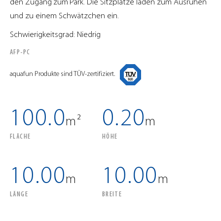
den Zugang zum Park. Die Sitzplätze laden zum Ausruhen
und zu einem Schwätzchen ein.
Schwierigkeitsgrad: Niedrig
AFP-PC
aquafun Produkte sind TÜV-zertifiziert.
100.0
0.20
m²
m
FLÄCHE
HÖHE
10.00
10.00
m
m
LÄNGE
BREITE