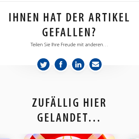
IHNEN HAT DER ARTIKEL
GEFALLEN?
Teilen Sie Ihre Freude mit anderen…
aquafun
aquafun
aquafun
aquafun
aquafun
aquafun
aquafun
aquafun
–
–
–
–
–
–
–
–
ZUFÄLLIG HIER
Facebook
Instagram
Gettr
tiktok
LinkedIn
YouTube
Telegram
Twitter
GELANDET…