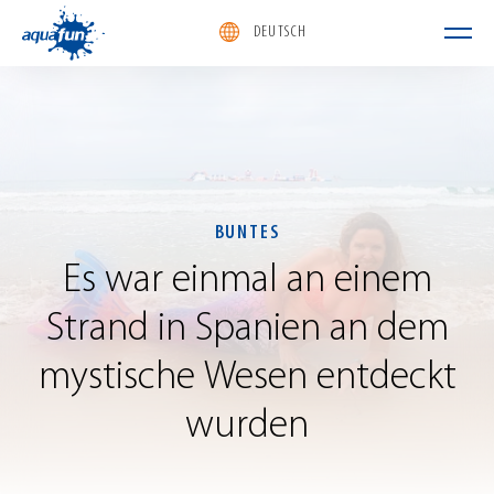
DEUTSCH
aquafun
BUNTES
Es
war
einmal
an
einem
Strand
in
Spanien
an
dem
mystische
Wesen
entdeckt
wurden