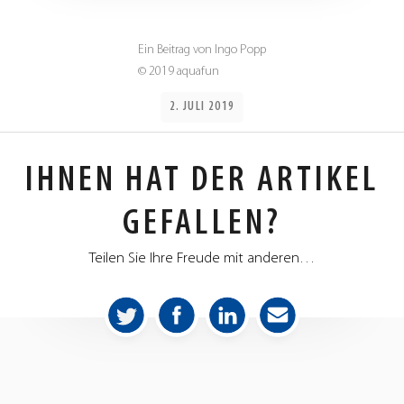
Ein Beitrag von Ingo Popp
© 2019 aquafun
2. JULI 2019
IHNEN HAT DER ARTIKEL
GEFALLEN?
Teilen Sie Ihre Freude mit anderen…
aquafun
aquafun
aquafun
aquafun
aquafun
aquafun
aquafun
aquafun
–
–
–
–
–
–
–
–
Facebook
Instagram
Gettr
tiktok
LinkedIn
YouTube
Telegram
Twitter