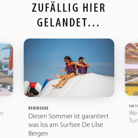
ZUFÄLLIG HIER
GELANDET…
FAKT
VORFREUDE
Wo 
r:
Diesen Sommer ist garantiert
Tu
was los am Surfsee De Lilse
Bergen